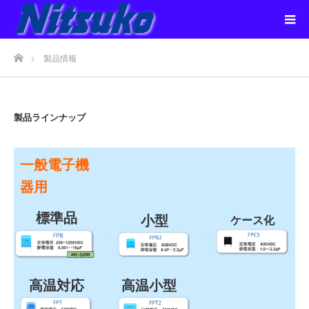
ホーム
製品情報
製品ラインナップ
一般電子機
器用
標準品
小型
ケース化
高温対応
高温小型