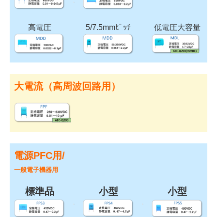
高電圧
5/7.5mmﾋﾟｯﾁ
低電圧大容量
大電流（高周波回路用）
電源PFC用/
一般電子機器用
標準品
小型
小型