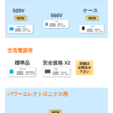
5
20V
ケース
550V
交流電源用
標準品
安全規格 X2
パワーエレクトロニクス用